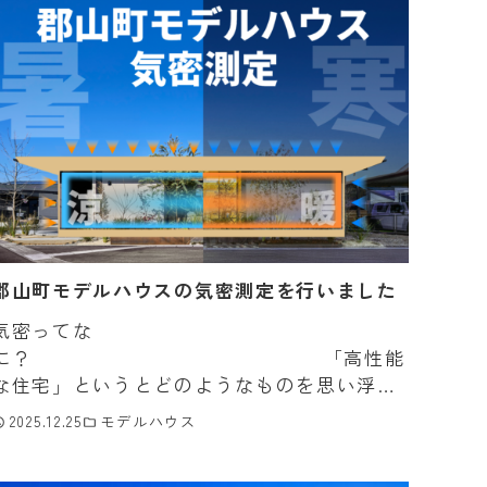
郡山町モデルハウスの気密測定を行いました
気密ってな
に？ 「高性能
な住宅」というとどのようなものを思い浮か
べますか？・最先端の住宅設備・断熱性能が
2025.12.25
モデルハウス
高い・複層窓・省エネ性能が高い etc…
おそらく「便利さ」か「寒くない・ […]