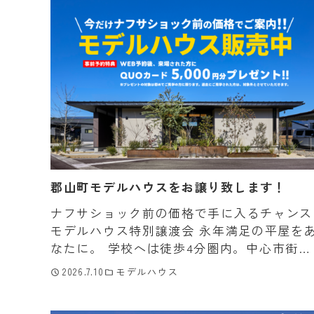
郡山町モデルハウスをお譲り致します！
ナフサショック前の価格で手に入るチャンス
モデルハウス特別譲渡会 永年満足の平屋を
なたに。 学校へは徒歩4分圏内。中心市街地
へも車で40分。暮らしの利便性を手放さず
2026.7.10
モデルハウス
に、 &nbsp […]