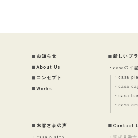
お知らせ
新しいブ
About Us
・casaの平
・casa pi
コンセプト
・casa ca
Works
・casa ba
・casa am
お客さまの声
Contact 
・casa piatto
・完成見学会