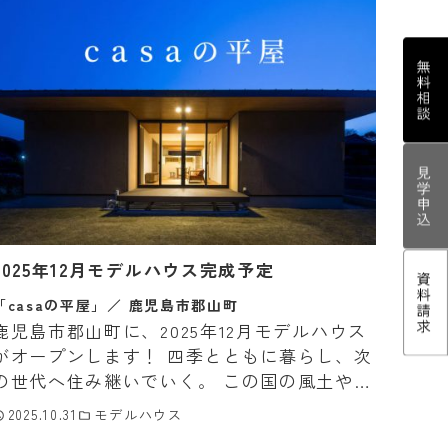
2025年12月モデルハウス完成予定
「casaの平屋」
／
鹿児島市郡山町
鹿児島市郡山町に、2025年12月モデルハウス
がオープンします！ 四季とともに暮らし、次
の世代へ住み継いでいく。 この国の風土や家
族が育んできた、平屋というカタチ。 高いデ
2025.10.31
モデルハウス
ザイン性と暮らしやすさを両立した「casa」