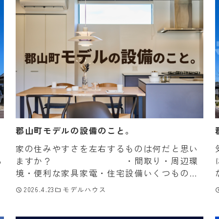
郡山町モデルの設備のこと。
家の住みやすさを左右するものは何だと思い
あ
ますか？ ・間取り・周辺環
境・便利な家具家電・住宅設備いくつもの要
素がありますが今日は住宅設備のお話です。
2026.4.23
モデルハウス
住宅設備の代表といえばキッチン、ユニット
バス、トイレです。 […]