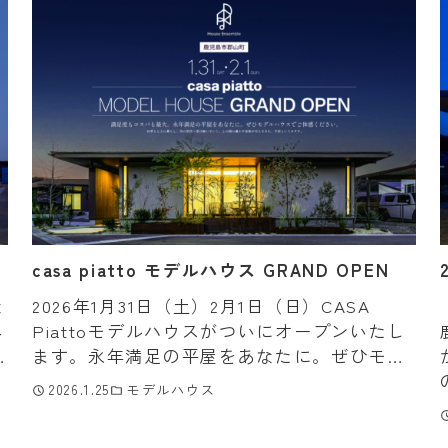
casa piatto モデルハウス GRAND OPEN
な
2026年1月31日（土）2月1日（日）CASA
へ
Piattoモデルハウスがついにオープンいたし
、
ます。永年満足の平屋をあなたに。ぜひモデ
ら
ルハウスでご体感ください。 四季とともに暮
2026.1.25
モデルハウス
聞
らし、次の世代へ住み継いでいく。この国の
風 […]