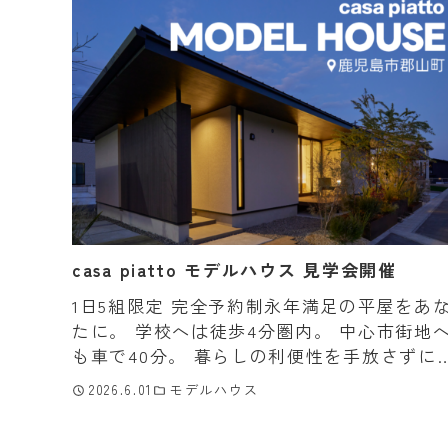
casa piatto モデルハウス 見学会開催
1日5組限定 完全予約制永年満足の平屋をあ
たに。 学校へは徒歩4分圏内。 中心市街地
も車で40分。 暮らしの利便性を手放さずに
長閑な自然に包まれた暮らし。 リビングか
2026.6.01
モデルハウス
ひと続きのデッキに腰掛けると、 遠くから
こ […]