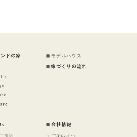
の平 […]
ランドの家
モデルハウス
家づくりの流れ
屋
atto
go
sso
are
Us
会社情報
ご予約
・ごあいさつ