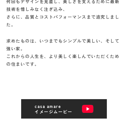
何回もデザインを見直し、美しさを支えるために最新
サイト利用について
技術を惜しみなく注ぎ込み、
SNS利用規約
さらに、品質とコストパフォーマンスまで追究しまし
た。
求めたものは、いつまでもシンプルで美しい、そして
©2025 日本ガス住設株式会社.
強い家。
HouseEnsemble. All Rights Reserved.
これからの人生を、より美しく楽しんでいただくため
の住まいです。
casa amare
イメージムービー