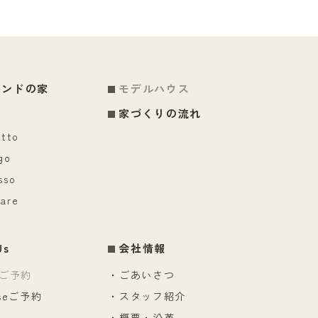
ランドの家
モデルハウス
家づくりの流れ
屋
atto
go
sso
are
Us
会社情報
ご予約
・ごあいさつ
useご予約
・スタッフ紹介
・概要・沿革