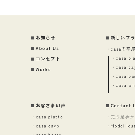
お知らせ
新しいブ
About Us
・casaの平
・casa pi
コンセプト
・casa ca
Works
・casa ba
・casa am
お客さまの声
Contact 
・casa piatto
・完成見学会
・casa cago
・ModelHo
・casa basso